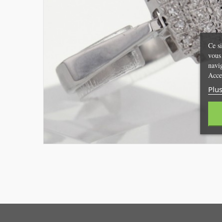
Ce si
vous 
navi
Acce
Plus