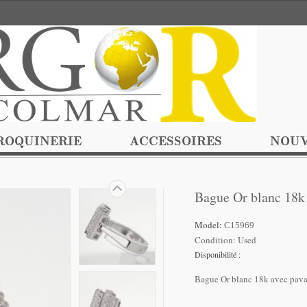
ROQUINERIE
ACCESSOIRES
NOUV
Bague Or blanc 18k
Model:
C15969
Condition:
Used
Disponibilité :
Bague Or blanc 18k avec pav