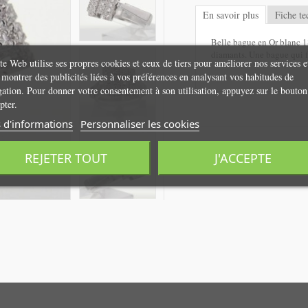
En savoir plus
Fiche te
Belle bague en Or blanc 1
diamants. Une bague qui fai
te Web utilise ses propres cookies et ceux de tiers pour améliorer nos services e
montrer des publicités liées à vos préférences en analysant vos habitudes de
gation. Pour donner votre consentement à son utilisation, appuyez sur le bouton
pter.
 d'informations
Personnaliser les cookies
REJETER TOUT
J'ACCEPTE