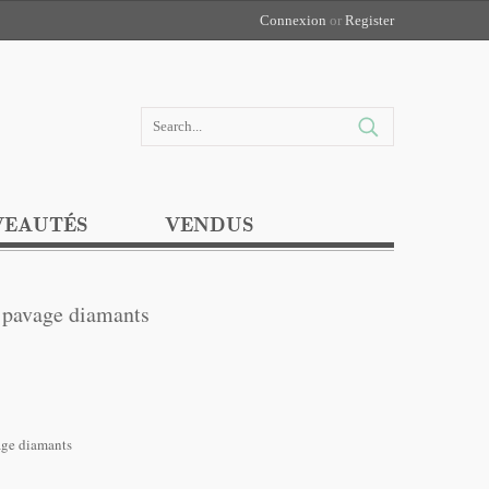
Connexion
or
Register
EAUTÉS
VENDUS
 pavage diamants
age diamants