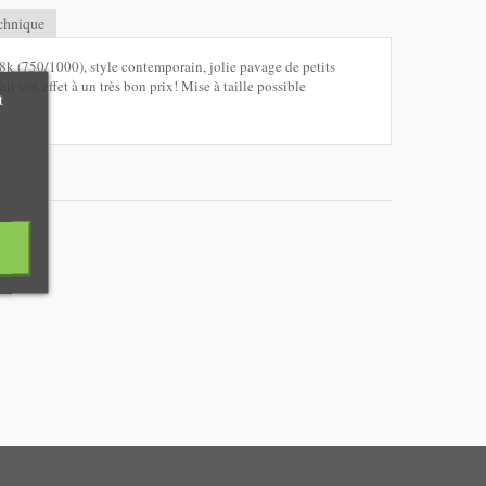
chnique
8k (750/1000), style contemporain, jolie pavage de petits
t son effet à un très bon prix! Mise à taille possible
t