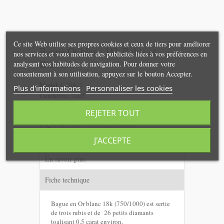
Ce site Web utilise ses propres cookies et ceux de tiers pour améliorer
Bague Or blanc 18k Rubis et
nos services et vous montrer des publicités liées à vos préférences en
Diamants
analysant vos habitudes de navigation. Pour donner votre
consentement à son utilisation, appuyez sur le bouton Accepter.
Model:
C16421
Plus d'informations
Personnaliser les cookies
Condition:
Used
Disponibilité :
REJETER TOUT
Bague Or blanc 18k rubis et diamants
J'ACCEPTE
En savoir plus
Fiche technique
Bague en Or blanc 18k (750/1000) est sertie
de trois rubis et de 26 petits diamants
toalisant 0.5 carat environ.