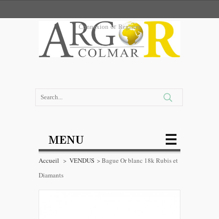
Connexion
or
Register
MENU
Accueil
>
VENDUS
>
Bague Or blanc 18k Rubis et
Diamants