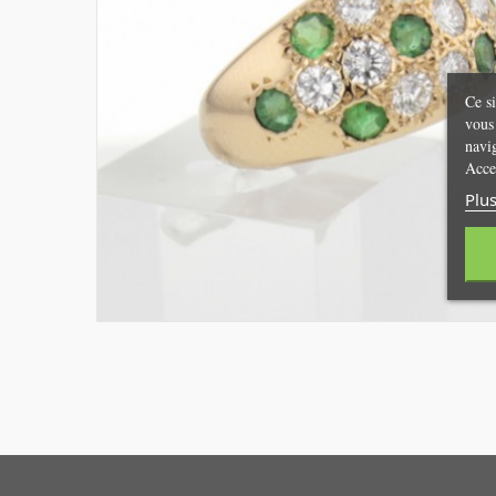
Ce si
vous 
navi
Acce
Plus