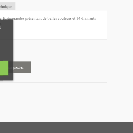
chnique
de 10 émeraudes présentant de belles couleurs et 14 diamants
n.
t
uter au panier