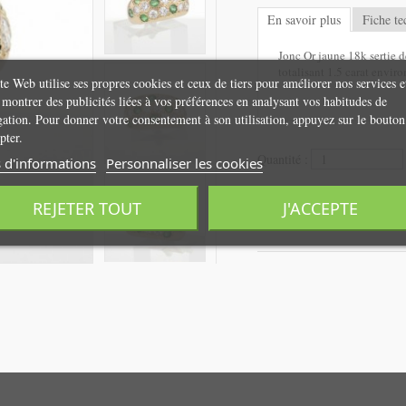
En savoir plus
Fiche te
Jonc Or jaune 18k sertie 
totalisant 1.5 carat enviro
te Web utilise ses propres cookies et ceux de tiers pour améliorer nos services e
montrer des publicités liées à vos préférences en analysant vos habitudes de
gation. Pour donner votre consentement à son utilisation, appuyez sur le bouton
pter.
Quantité :
 d'informations
Personnaliser les cookies
1 780,00 €
REJETER TOUT
J'ACCEPTE
Ajo