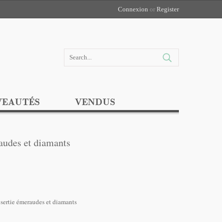
Connexion
or
Register
EAUTÉS
VENDUS
audes et diamants
sertie émeraudes et diamants