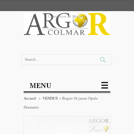
Connexion
or
Register
MENU
Accueil
>
VENDUS
>
Bague Or jaune Opale
Diamants