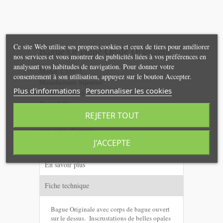
Ce site Web utilise ses propres cookies et ceux de tiers pour améliorer
Bague Or jaune Opale Diamants
nos services et vous montrer des publicités liées à vos préférences en
analysant vos habitudes de navigation. Pour donner votre
Model:
C15051
consentement à son utilisation, appuyez sur le bouton Accepter.
Manufacturer:
bijoutier
Plus d'informations
Personnaliser les cookies
Condition:
Used
Disponibilité :
REJETER TOUT
Bague Or Jaune 18K incrustations Opale et sertie
avec petits diamants
J'ACCEPTE
En savoir plus
Fiche technique
Bague Originale avec corps de bague ouvert
sur le dessus. Inscrustations de belles opales