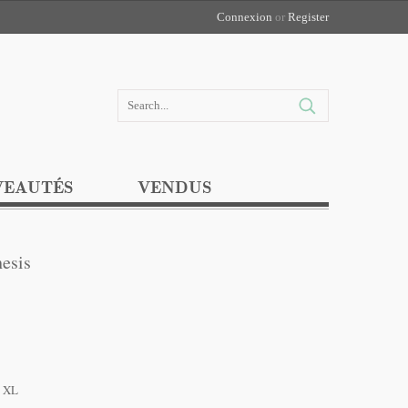
Connexion
or
Register
EAUTÉS
VENDUS
esis
s XL