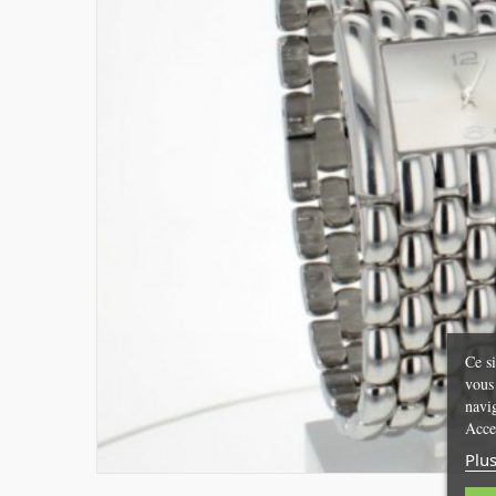
Ce si
vous 
navi
Acce
Plus