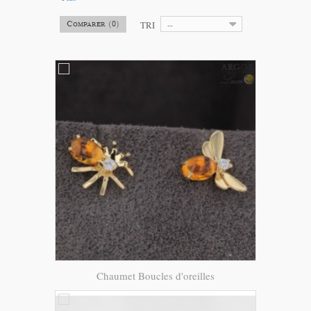
TRI
--
Comparer (
0
)
Chaumet Boucles d'oreilles