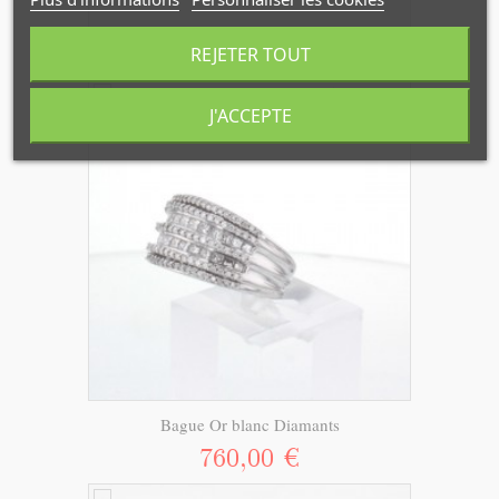
REJETER TOUT
Bague 2 Ors Diamants...
J'ACCEPTE
Bague Or blanc Diamants
760,00 €