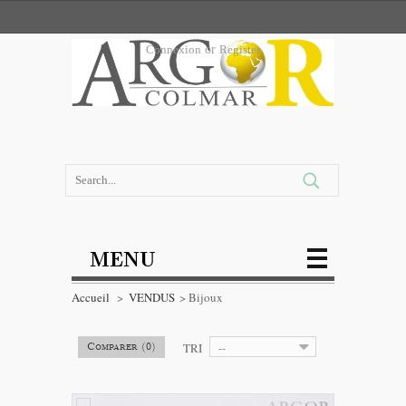
Connexion
or
Register
MENU
Accueil
>
VENDUS
>
Bijoux
TRI
--
Comparer (
0
)