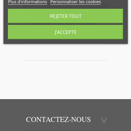
Plus d'informations
Personnaliser les cookies
Fiche technique
REJETER TOUT
Belle Bague 3 Ors façon CARTIER
Trinity avec petits diamants
J'ACCEPTE
CONTACTEZ-NOUS