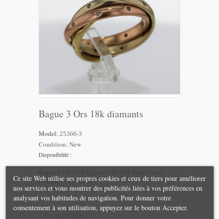
Bague 3 Ors 18k diamants
Model:
25366-3
Condition:
New
Disponibilité :
Bague 3 Ors 18 K façon CARTIER Trinity avec
Ce site Web utilise ses propres cookies et ceux de tiers pour améliorer
diamants / VENDUE
nos services et vous montrer des publicités liées à vos préférences en
analysant vos habitudes de navigation. Pour donner votre
consentement à son utilisation, appuyez sur le bouton Accepter.
En savoir plus