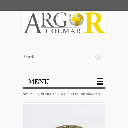
Connexion
or
Register
MENU
Accueil
>
VENDUS
>
Bague 3 Ors 18k diamants